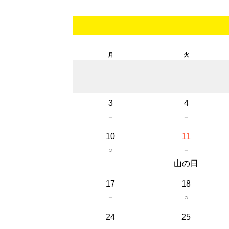
月
火
3
4
－
－
10
11
○
－
山の日
17
18
－
○
24
25