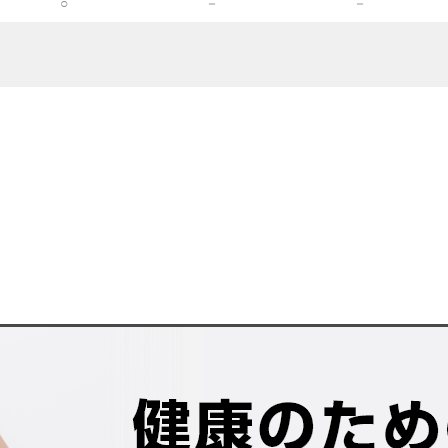
○
－
－