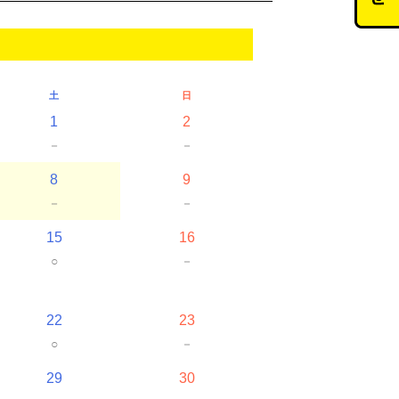
土
日
1
2
－
－
8
9
－
－
15
16
○
－
22
23
○
－
29
30