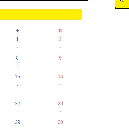
土
日
1
2
－
－
8
9
○
－
15
16
○
－
22
23
○
－
29
30