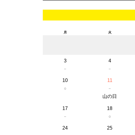
月
火
3
4
－
－
10
11
○
－
山の日
17
18
－
○
24
25