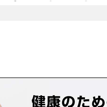
○
－
－